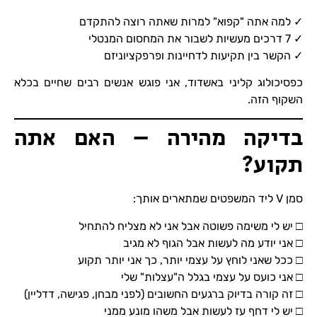
✓ למה אתה "קפוא" למרות שאתה רוצה להתקדם
✓ 7 דרכים מעשיות לשבור את המחסום המנטלי
✓ הקשר בין תקיעות לדחיינות ופרפקציוניזם
כפסיכולוג קליני באשדוד, אני פוגש אנשים רבים שחיים בכלא
השקוף הזה.
בדיקה מהירה – האם אתה
תקוע?
סמן V ליד המשפטים שמתארים אותך:
□ יש לי משימה פשוטה אבל אני לא מצליח להתחיל
□ אני יודע מה לעשות אבל הגוף לא מגיב
□ ככל שאני לוחץ על עצמי יותר, כך אני יותר תקוע
□ אני כועס על עצמי בגלל ה"עצלות" שלי
□ זה קורה בדיוק ברגעים החשובים (לפני מבחן, פגישה, דדליין)
□ יש לי דחף עז לעשות אבל משהו מונע ממני