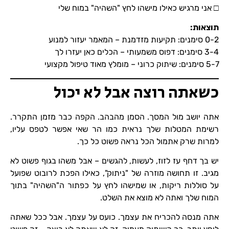
□ אני מרגיש כאילו מישהו לחץ "השהיה" במוח שלי
תוצאות
:
0-2 סימנים: תקיעות מזדמנת – המאמר יעזור למנוע
3-4 סימנים: דפוס משמעותי – הכלים כאן יעזרו לך
5-7 סימנים: שיתוק כרוני – מומלץ מאוד טיפול מקצועי
כשאתה רוצה אבל לא יכול
אתה יושב מול המסך. הסמן מהבהב. הקפה כבר מזמן התקרר.
רשימת המטלות שלך נראית כמו הר שאי אפשר לטפס עליו,
למרות שרק אתמול הכל נראה פשוט כל כך.
יש בך דחף עז לזוז, לעשות, להגשים – אבל משהו בגוף פשוט לא
מגיב. זו תחושה מוזרה של "ניתוק", כאילו הפכת לרובוט שפועל
על סוללות ריקות, או שמישהו לחץ על כפתור ה"השהיה" בתוך
המוח שלך ואתה לא מוצא את השלט.
אתה מנסה להכריח את עצמך. כועס על עצמך. אבל ככל שאתה