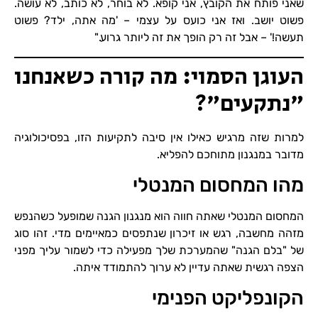
שאני פותח את הקובץ, אני קופא. לא בוחר, לא כותב, לא עושה.
פשוט יושב. ואז אני כועס על עצמי – 'מה אתה, ילד? פשוט
תעשה!' – אבל זה רק הופך את זה ליותר גרוע."
העוגן הסמוי: מה קורה כשאנחנו
"נתקעים"?
למרות שזה מרגיש כאילו אין סיבה לתקיעות הזו, בפסיכולוגיה
מדובר במנגנון מתוחכם להפליא.
מהו המחסום המנטלי
המחסום המנטלי שאתה חווה הוא מנגנון הגנה שמופעל כשהנפש
מזהה מחשבה, רגש או זיכרון שנתפסים כמאיימים מדי. זהו סוג
של "בלם הגנה" שהמערכת שלך מפעילה כדי לשמור עליך מפני
הצפה רגשית שאתה עדיין לא ערוך להתמודד איתה.
הקונפליקט הפנימי