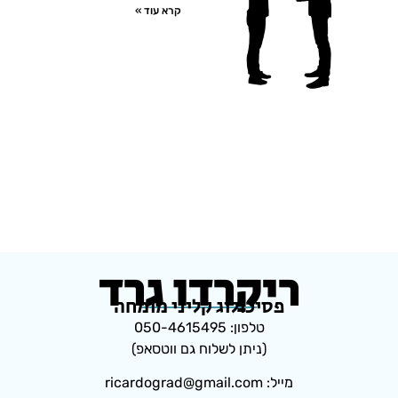
קרא עוד »
ריקרדו גרד
פסיכולוג קליני מומחה
טלפון: 050-4615495
(ניתן לשלוח גם ווטסאפ)
מייל: ricardograd@gmail.com