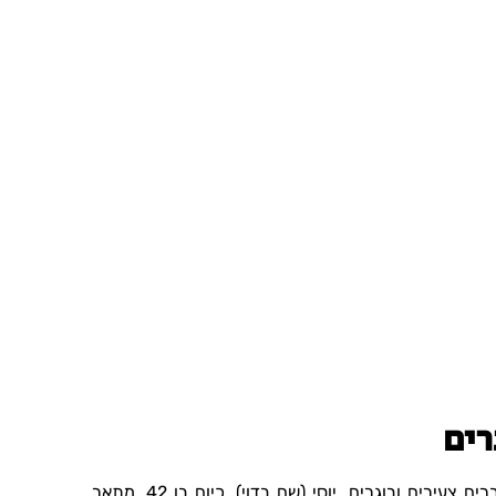
רים
הערות שליליות מההורים משפיעות באופן ייחודי על גברים צעירים ובוגרים. יוסי (שם בדוי), כיום בן 42, מתאר