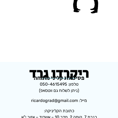
ריקרדו גרד
פסיכולוג קליני מומחה
טלפון: 050-4615495
(ניתן לשלוח גם ווטסאפ)
מייל: ricardograd@gmail.com
כתובת הקליניקה:
כנרת 7, קומה 2, חדר 10 – אשדוד – אזור י"א