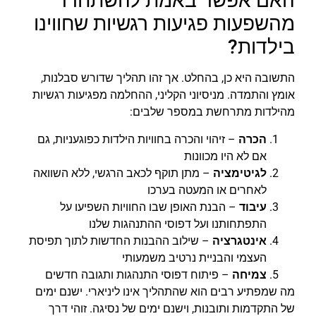
האם אפשר באמת להשתחרר
מהשפעות פגיעות רגשיות שחווינו
בילדות?
התשובה היא כן, בהחלט. אך זהו תהליך שדורש סבלנות,
אומץ והתמדה. מניסיוני הקליני, ההחלמה מפגיעות רגשיות
מהילדות מתרחשת במספר שלבים:
הכרה
– זיהוי והכרה בחוויות הילדות כפוגעניות, גם
אם לא היו מכוונות
לגיטימציה
– מתן תוקף לכאב הרגשי, ללא השוואה
לאחרים או המעטה בערכו
עיבוד
– הבנת האופן שבו החוויות השפיעו על
התפתחותנו ועל דפוסי ההתנהגות שלנו
אינטגרציה
– שילוב ההבנות החדשות לתוך תפיסת
העצמי והבניית נרטיב משמעותי
צמיחה
– פיתוח דפוסי התנהגות ותגובה חדשים
מה שמפתיע רבים הוא שהתהליך אינו ליניארי. ישנם ימים
של התקדמות ותובנות, וישנם ימים של נסיגה. זוהי דרך