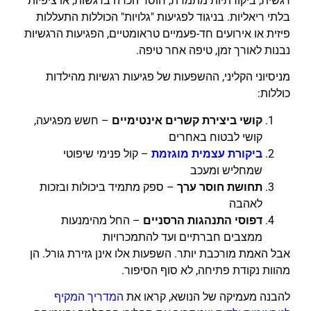
רגשית, ביקורתיות מתמדת, חוסר הכרה ברגשות, או ציפיות
בלתי ריאליות. בניגוד לפגיעות "גלויות" הכוללות התעללות
פיזית או אירועים חד-פעמיים טראומטיים, הפגיעות הרגשיות
נבנות לאורך זמן, טיפה אחר טיפה.
מניסיוני הקליני, ההשפעות של פגיעות רגשיות מהילדות
כוללות:
קושי ביצירת קשרים אינטימיים
– חשש מפגיעה,
קושי לבטוח באחרים
ביקורת עצמית מוגזמת
– קול פנימי שיפוטי
שמחליש ומעכב
תחושת חוסר ערך
– ספק מתמיד ביכולות ובזכות
לאהבה
דפוסי התנהגות הרסניים
– החל מהימנעות
ממצבים חברתיים ועד להתמכרויות
אבל האמת מורכבת יותר. השפעות אלו אינן גזירת גורל. הן
מהוות נקודת פתיחה, לא סוף הסיפור.
להבנה מעמיקה של הנושא, קראו את
המדריך המקיף