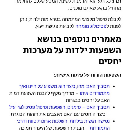
זכרו
: כל רגע הוא הזדמנות לשינוי. המסע שלכם להחלמה
מתחיל ברגע שאתם מוכנים.
לקבלת טיפול מקצועי המתמחה בטראומות ילדות, ניתן
לפנות ל
פסיכולוג מומחה
לקביעת פגישת ייעוץ.
מאמרים נוספים בנושא
השפעות ילדות על מערכות
יחסים
השפעות הורות על פיתוח אישיות:
תסביך האב: מהו, כיצד הוא משפיע על חיינו ואיך
מתמודדים איתו
– מדריך מקיף להבנת השפעת דמות
האב על יחסים בבגרות
תסביך האם – סימנים, השפעות וטיפול פסיכולוגי יעיל
– כיצד היחסים עם האם מעצבים את הזהות הבוגרת
נטישה רגשית בילדות: השלכות ארוכות טווח ודרכי
התמודדות
– הבנת ההשפעות של היעדר תמיכה