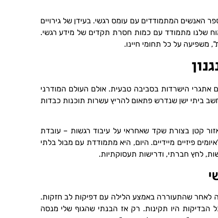
ר האנשים המתמודדים עם עומס רגשי. בעידן של גירויים
וח שלנו מתמודד עם כמות חסרת תקדים של מידע רגשי.
, משפיעה על כל תחומי חיינו.
נון
 אתגרי הישרדות בסביבה טבעית. אולם העולם המודרני
חשב ביתי ישן שנדרש פתאום להריץ עשרות תוכנות כבדות
זור קטן בצורת שקד שאחראי על עיבוד רגשות – עובדת
ומים פיזיים מיידיים. היום, היא מתמודדת עם מבול בלתי
ות, לחץ חברתי, ודרישות תעסוקתיות.
י
45, הגיעה אליי לקליניקה לאחר שהתעוררה באמצע הלילה עם דפיקות לב חזקות.
ל הבדיקות היו תקינות. רק אז הבנתי שהגוף שלי מנסה