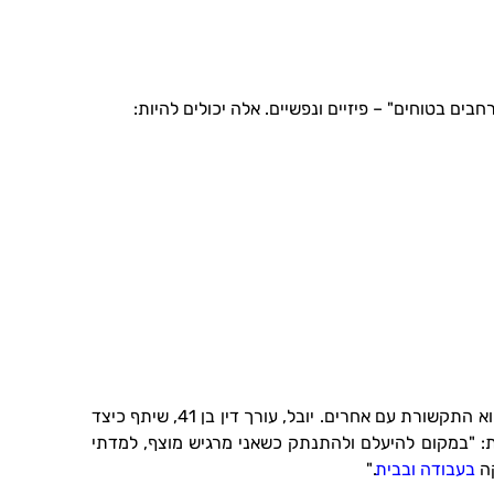
בים בטוחים" – פיזיים ונפשיים. אלה יכולים להיות:
אחד האתגרים המרכזיים בהתמודדות עם עומס רגשי הוא התקשורת עם אחרים. יובל, עורך דין בן 41, שיתף כיצד
: "במקום להיעלם ולהתנתק כשאני מרגיש מוצף, למדתי
קה
בעבודה ובבית
."