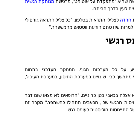
ישה שהיא "מתפקדת על אוטומט", מרגישה
מנותקת רגשית
ת לעין בדרך הביתה.
חרדה
לצלילי התראות בטלפון. "כל צליל התראה גורם לי
ים, למרות שזו סתם הודעת ווטסאפ מהמשפחה."
ס רגשי
יע על כל מערכות הגוף. המחקר העדכני בתחום
י מתמשך לבין שינויים במערכת החיסון, במערכת העיכול,
שי התבטא אצלה בכאבי בטן כרוניים. "הרופאים לא מצאו שום דבר
ויסות הרגשי שלי, הכאבים התחילו להשתפר." מקרה זה
ל התייחסות הוליסטית לעומס רגשי.