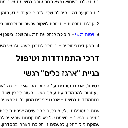
המוח שלנו, כשהוא נמצא תחת עומס רגשי מתמשך, מתפ
1. זיכרון עבודה – היכולת שלנו לזכור ולעבד מידע בזמן אמת
2. קבלת החלטות – היכולת לשקול אפשרויות ולבחור באופן מושכל
3.
ויסות רגשי
– היכולת לנהל את הרגשות שלנו באופן א
4. תפקודים ניהוליים – היכולת לתכנן, לארגן ולבצע משימות מורכבות
דרכי התמודדות וטיפול
בניית "ארגז כלים" רגשי
בטיפול, אנחנו עובדים על פיתוח מה שאני מכנה "ארג
שעוזרות להתמודד עם עומס רגשי. חשוב להבין שבדי
בהתמודדות רגשית – אנחנו צריכים מגוון כלים למצבים 
אחת המטופלות שלי, מיכל, פיתחה שיטה יצירתית להת
"תפריט רגשי" – רשימה של פעולות קטנות שהיא יכולה
עמוקה מול החלון, לפעמים זו הליכה קצרה במסדרון,