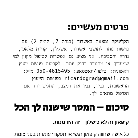
פרטים מעשיים:
הקליניקה נמצאת באשדוד 
(
כנרת 
7, 
קומה 
2) 
עם 
נגישות נוחה לתושבי אשדוד
, 
אשקלון
, 
קריית מלאכי
, 
גדרה והסביבה
. 
אני מציע גם אפשרות לטיפול מקוון למי 
שמעדיף או מתגורר רחוק יותר
.
לקביעת פגישת ייעוץ 
ראשונית
:
טלפון
/
וואטסאפ
: 050-4615495
מייל
: 
ricardograd@gmail.com
בפגישת הייעוץ 
הראשונית
, 
נכיר
, 
נבין את המצב
, 
ונחליט יחד אם 
הטיפול מתאים לך
.
סיכום – המסר שישנה לך הכל
קיפאון זה לא כישלון – זה הזדמנות.
כל אישה שחווה קיפאון רגשי או תפקודי עומדת בפני צומת