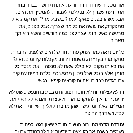
אור מסנוור שחודר דרך הווילון, אותה תחושה כבדה בחזה.
את יודעת שצריך לקום, ללכת לעבודה, להמשיך את היום.
אבל משהו בפנים צועק: "למה? בשביל מה?". את קמה, את
מתפקדת, את עושה את כל מה שצריך. אבל בפנים, את
מרגישה כאילו הזמן עצר לפני כמה חודשים והשאיר אותך
מאחור.
כל יום נראה כמו העתק פחות חד של היום שלפניו. החברות
מתקדמות בקריירה, משנות דירות, מקבלות קידומים. ואת?
את באותו מקום. לא בגלל שאת לא מנסה – את מנסה כל
הזמן. אלא בגלל שכל ניסיון מרגיש כמו ללכת במים עמוקים
עם בגדים כבדים. את זה קוראים קיפאון רגשי.
זה לא עצלות. זה לא חוסר רצון. זה מצב שבו הנפש פשוט לא
יודעת יותר איך להתקדם, אז היא עוצרת. ואם את קוראת את
המילים האלה ומרגישה שהן מדברות אלייך ישירות – את לא
לבד, ויש דרך החוצה.
עובדה מדהימה:
רוב הנשים חוות קיפאון רגשי לפחות
פעמיים בשנה, אך רק מעטות יודעות איך להתמודד עם זה