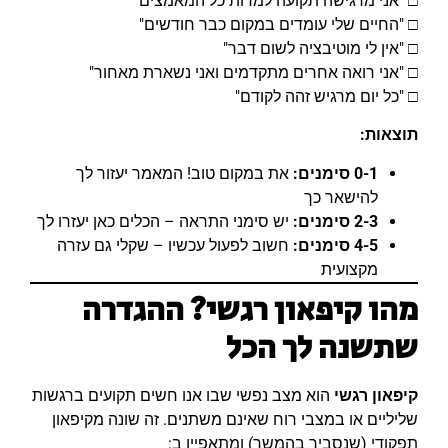
□ "אני מרגישה תקועה למרות כל המאמצים"
□ "החיים שלי עומדים במקום כבר חודשים"
□ "אין לי מוטיבציה לשום דבר"
□ "אני רואה אחרים מתקדמים ואני נשארת מאחור"
□ "כל יום מרגיש זהה לקודם"
תוצאות:
0-1 סימנים:
את במקום טוב! המאמר יעזור לך
להישאר כך
2-3 סימנים:
יש סימני התראה – הכלים כאן יעזרו לך
4-5 סימנים:
חשוב לפעול עכשיו – שקלי גם עזרה
מקצועית
מהו קיפאון רגשי? ההגדרה
שתשנה לך הכל
קיפאון רגשי
הוא מצב נפשי שבו אנו חשים תקועים ברגשות
שליליים או במצבי רוח שאינם משתנים. זה שונה מקיפאון
תפקודי (שנסביר בהמשך) ומתאפיין ב: