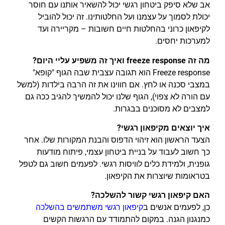
אב שלא סיפק ביטחון רגשי יכול להשאיר אותנו עם חוסר
יכולת לסמוך על עצמנו ועל החלטותינו. זה יכול להוביל
לקיפאון כרוני בהחלטות חיים חשובות – מקריירה ועד
למערכות יחסים.
מה זה freeze response ואיך זה משפיע עליי היום?
Freeze response הוא תגובה עצבית שבה הגוף "קופא"
במצבי סכנה או לחץ. אם חווינו את זה הרבה בילדות (למשל
עם הורה לא צפוי), הגוף שלנו יכול להמשיך להגיב ככה גם
למצבים לא מסוכנים בבגרות.
איך יוצאים מקיפאון רגשי?
הצעד הראשון הוא זיהוי הדפוס והבנת המקורות שלו. אחר
כך חשוב לעבוד על בניית ביטחון עצמי, פיתוח מודעות
גופנית, ולמידת כלים לוויסות רגשי. לפעמים חשוב גם לטפל
בטראומות שיוצרות את הקיפאון.
האם קיפאון רגשי קשור להשלכה?
כן, לפעמים אנשים ב
קיפאון רגשי משתמשים בהשלכה
כמנגנון הגנה. במקום להתמודד עם הרגשות הקשים