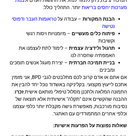
תמיכה יציבה, ניתן ללמוד לנהל את הרגשות העזים ול
בנות
מערכות יחסים בריאות
יותר. התהליך כולל:
הבנת המקורות
– עבודה על
טראומות העבר ודפוסי
נטישה
פיתוח כלים מעשיים
– מיומנויות ויסות רגשי
וקשיבות
תרגול ולידציה עצמית
– לימוד לתת לעצמנו את
האמפתיה שחסרה לנו
בניית תמיכה חברתית
– יצירת מעגל אנשים תומכים
ומבינים
אם אתם או אדם קרוב לכם מתלבטים לגבי BPD, אני מזמין
אתכם לייעוץ מקצועי. בקליניקה באשדוד נוכל יחד להבין את
התמונה המלאה ולתכנן מסלול טיפולי מותאם אישית.
זכרו
:
ההבנה שהקשיים אינם "תקלה" אישיותית אלא תוצאה של
נסיבות מורכבות, מאפשרת גישה מקבלת יותר כלפי עצמנו
וכלפי אחרים המתמודדים עם האתגר.
שאלות נפוצות על הפרעות אישיות: