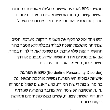
תמצית: BPD (הפרעת אישיות גבולית) מאופיינת בתנודות
רגשיות קיצוניות, פחד מנטישה וקשיים במערכות יחסים.
מדריך זה מסביר את הסימנים, הגורמים ודרכי הטיפול.
רגש אחד יכול להחליף את השני תוך דקות. מערכת יחסים
שנראתה מושלמת הופכת לבלתי נסבלת ללא הסבר ברור.
תחושת ריקנות שלא עוזבת, גם כשהכל "אמור" להיות בסדר.
אם אתם מכירים את התחושות האלה, מבפנים או דרך
מישהו קרוב, המאמר הזה כתוב עבורכם.
(Borderline Personality Disorder) או
BPD
הפרעת
אישיות גבולית
היא הפרעה נפשית מורכבת המאופיינת
בחוסר יציבות רגשית חמורה. כאשר אנשים שואלים "מה זה
BPD", התשובה הפשוטה היא: מדובר בהפרעה שגורמת
לתנודות רגשיות קיצוניות, קשיים במערכות יחסים ותחושת
ריקנות כרונית.