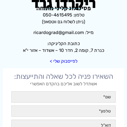
ריקרדו גרד
פסיכולוג קליני מומחה
טלפון: 050-4615495
(ניתן לשלוח גם ווטסאפ)
מייל: ricardograd@gmail.com
כתובת הקליניקה:
כנרת 7, קומה 2, חדר 10 – אשדוד – אזור י"א
לפייסבוק שלי >
השאירו פניה לכל שאלה והתייעצות:
אשתדל לשוב אליכם בהקדם האפשרי