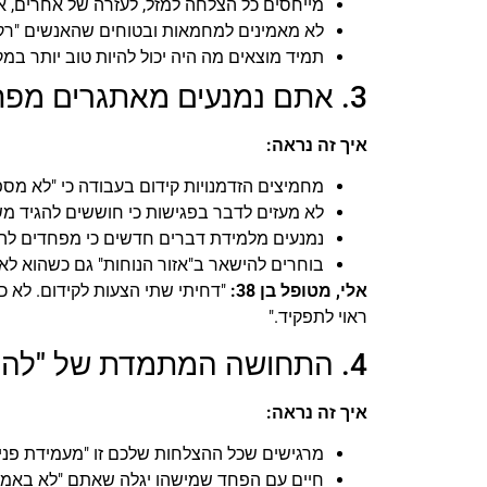
מייחסים כל הצלחה למזל, לעזרה של אחרים, או
לא מאמינים למחמאות ובטוחים שהאנשים "רק
תמיד מוצאים מה היה יכול להיות טוב יותר במ
3. אתם נמנעים מאתגרים מפחד להיראות לא טובים
איך זה נראה:
מחמיצים הזדמנויות קידום בעבודה כי "לא מספ
לא מעזים לדבר בפגישות כי חוששים להגיד מש
נמנעים מלמידת דברים חדשים כי מפחדים לה
בוחרים להישאר ב"אזור הנוחות" גם כשהוא ל
אלי, מטופל בן 38:
"דחיתי שתי הצעות לקידום. לא כי
ראוי לתפקיד."
4. התחושה המתמדת של "להיות מתחזה"
איך זה נראה:
מרגישים שכל ההצלחות שלכם זו "מעמידת פני
חיים עם הפחד שמישהו יגלה שאתם "לא באמת