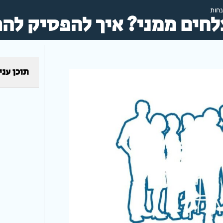
נחות
צלחים ממני? איך להפסיק להר
תוכן עני