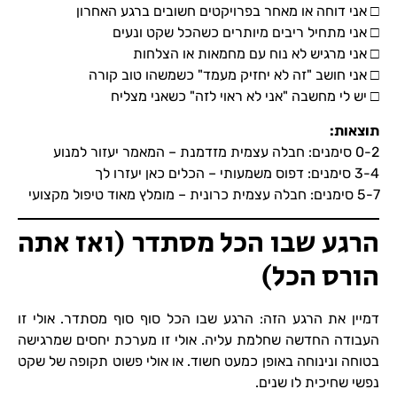
□ אני דוחה או מאחר בפרויקטים חשובים ברגע האחרון
□ אני מתחיל ריבים מיותרים כשהכל שקט ונעים
□ אני מרגיש לא נוח עם מחמאות או הצלחות
□ אני חושב "זה לא יחזיק מעמד" כשמשהו טוב קורה
□ יש לי מחשבה "אני לא ראוי לזה" כשאני מצליח
תוצאות
:
0-2 סימנים: חבלה עצמית מזדמנת – המאמר יעזור למנוע
3-4 סימנים: דפוס משמעותי – הכלים כאן יעזרו לך
5-7 סימנים: חבלה עצמית כרונית – מומלץ מאוד טיפול מקצועי
הרגע שבו הכל מסתדר (ואז אתה
הורס הכל)
דמיין את הרגע הזה: הרגע שבו הכל סוף סוף מסתדר. אולי זו
העבודה החדשה שחלמת עליה. אולי זו מערכת יחסים שמרגישה
בטוחה ונינוחה באופן כמעט חשוד. או אולי פשוט תקופה של שקט
נפשי שחיכית לו שנים.