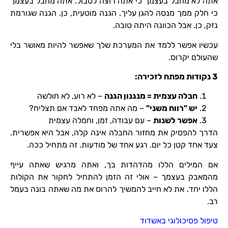
אתה לא מחבל בעצמך כי אתה רוצה לסבול. אתה מחבל בעצמך
כי חלק ממך מנסה להגן עליך. הגנה מוטעית, כן. הגנה שגורמת
נזק, כן. אבל הכוונה היתה טובה.
עכשיו אפשר ללמד את המערכת שלך שאפשר להיות מאושר בלי
שהעולם יקרוס.
3
נקודות מפתח לזכירה:
חבלה עצמית
= מנגנון הגנה
– לא רוע, לא חולשה
יש
"רווח משני"
– מה אתה מפחד לאבד אם תצליח?
אפשר לשנות
– עם עבודה, זמן, וחמלה עצמית
הדרך להפסיק את מחזור החבלה אינה קלה, אבל היא אפשרית.
צעד אחד קטן כל יום. רגע אחד של מודעות. זה מתחיל ככה.
אם המילים הללו מהדהדות בך, ואתה מרגיש שאתה עייף
מהמאבק בעצמך – אולי זה הזמן להתחיל לחקור את הקולות
הללו יחד. את לא חייב להמשיך להרוס את מה שאתה בונה בעמל
רב.
טיפול פסיכולוגי באשדוד