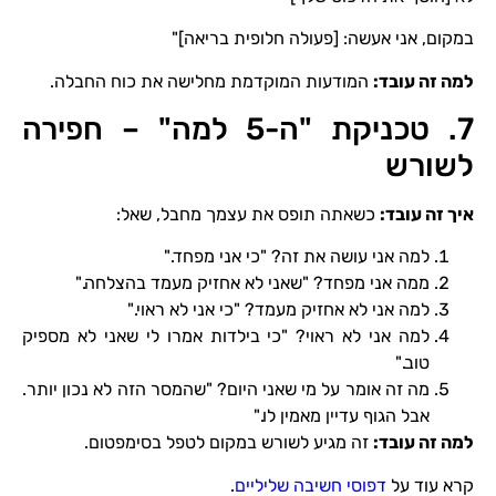
במקום, אני אעשה: [פעולה חלופית בריאה]"
למה זה עובד
:
המודעות המוקדמת מחלישה את כוח החבלה.
7. טכניקת "ה-5 למה" – חפירה
לשורש
איך זה עובד
:
כשאתה תופס את עצמך מחבל, שאל:
למה אני עושה את זה? "כי אני מפחד."
ממה אני מפחד? "שאני לא אחזיק מעמד בהצלחה."
למה אני לא אחזיק מעמד? "כי אני לא ראוי."
למה אני לא ראוי? "כי בילדות אמרו לי שאני לא מספיק
טוב."
מה זה אומר על מי שאני היום? "שהמסר הזה לא נכון יותר.
אבל הגוף עדיין מאמין לו."
למה זה עובד
:
זה מגיע לשורש במקום לטפל בסימפטום.
קרא עוד על
דפוסי חשיבה שליליים
.