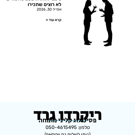
לא רוצים שתכירו
אפריל 30, 2026
קרא עוד »
ריקרדו גרד
פסיכולוג קליני מומחה
טלפון: 050-4615495
(ניתן לשלוח גם ווטסאפ)