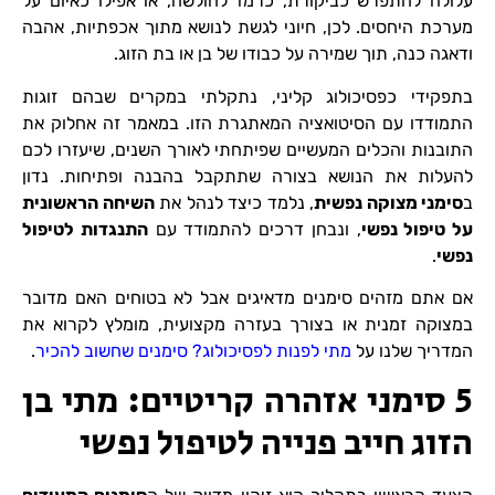
עלולה להתפרש כביקורת, כרמז לחולשה, או אפילו כאיום על
מערכת היחסים. לכן, חיוני לגשת לנושא מתוך אכפתיות, אהבה
ודאגה כנה, תוך שמירה על כבודו של בן או בת הזוג.
בתפקידי כפסיכולוג קליני, נתקלתי במקרים שבהם זוגות
התמודדו עם הסיטואציה המאתגרת הזו. במאמר זה אחלוק את
התובנות והכלים המעשיים שפיתחתי לאורך השנים, שיעזרו לכם
להעלות את הנושא בצורה שתתקבל בהבנה ופתיחות. נדון
ב
סימני מצוקה נפשית
, נלמד כיצד לנהל את
השיחה הראשונית
על טיפול נפשי
, ונבחן דרכים להתמודד עם
התנגדות לטיפול
נפשי
.
אם אתם מזהים סימנים מדאיגים אבל לא בטוחים האם מדובר
במצוקה זמנית או בצורך בעזרה מקצועית, מומלץ לקרוא את
המדריך שלנו על
מתי לפנות לפסיכולוג? סימנים שחשוב להכיר
.
5 סימני אזהרה קריטיים: מתי בן
הזוג חייב פנייה לטיפול נפשי