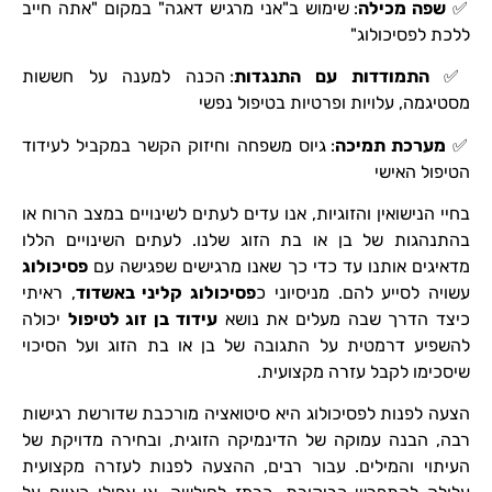
✅
שפה מכילה
: שימוש ב"אני מרגיש דאגה" במקום "אתה חייב
ללכת לפסיכולוג"
✅
התמודדות עם התנגדות
: הכנה למענה על חששות
מסטיגמה, עלויות ופרטיות בטיפול נפשי
✅
מערכת תמיכה
: גיוס משפחה וחיזוק הקשר במקביל לעידוד
הטיפול האישי
בחיי הנישואין והזוגיות, אנו עדים לעתים לשינויים במצב הרוח או
בהתנהגות של בן או בת הזוג שלנו. לעתים השינויים הללו
מדאיגים אותנו עד כדי כך שאנו מרגישים שפגישה עם
פסיכולוג
עשויה לסייע להם. מניסיוני כ
פסיכולוג קליני באשדוד
, ראיתי
כיצד הדרך שבה מעלים את נושא
עידוד בן זוג לטיפול
יכולה
להשפיע דרמטית על התגובה של בן או בת הזוג ועל הסיכוי
שיסכימו לקבל עזרה מקצועית.
הצעה לפנות לפסיכולוג היא סיטואציה מורכבת שדורשת רגישות
רבה, הבנה עמוקה של הדינמיקה הזוגית, ובחירה מדויקת של
העיתוי והמילים. עבור רבים, ההצעה לפנות לעזרה מקצועית