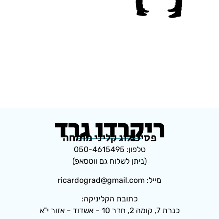
ריקרדו גרד
פסיכולוג קליני מומחה
טלפון: 050-4615495
(ניתן לשלוח גם ווטסאפ)
מייל: ricardograd@gmail.com
כתובת הקליניקה:
כנרת 7, קומה 2, חדר 10 – אשדוד – אזור י"א