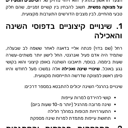
הצעד הראשון בתהליך הוא זיהוי מדויק של ה
סימנים המעידים
על מצוקה נפשית
. חשוב להבחין בין קשיים זמניים, שהם חלק
טבעי מהחיים, לבין מצבים הדורשים התערבות מקצועית.
1. שינויים קיצוניים בדפוסי השינה
והאכילה
רחל (שם בדוי) פנתה אליי בדאגה לאחר ששמה לב שבעלה,
שתמיד היה אדם פעיל ואנרגטי, החל לישון יותר משתים-עשרה
שעות ביממה. בנוסף, תיאבונו השתנה באופן קיצוני והוא בקושי
נגע באוכל.
שינויי שינה ואכילה
אלה נמשכו מעל לחודש והיוו
סימן ראשון למצוקה שדרשה התייחסות מקצועית.
שינויים בהרגלי השינה יכולים להתבטא במספר דרכים:
קושי להירדם למרות עייפות
שינה מרובה מהרגיל (יותר מ-10 שעות ביום)
התעוררויות תכופות במהלך הלילה
תחושת עייפות מתמדת למרות שינה מספקת