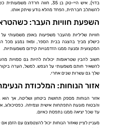
בדוי), איש היי-טק בן 35, חווה ח
להשתלב חברתית, הפחד מהלא נודע שיתק אותו.
השפעת חוויות העבר: כשהטראו
חוויות שליליות מהעבר משפיעות באופן משמעותי על נכ
כישלון מביך בהצגה בבית הספר, ומאז נמנע מכל ה
המקצועית ומנעה ממנו הזדמנויות קידום משמעותיות.
חשוב להבין שטראומות יכולות להיות גם סמויות מהעין
להשאיר חותם משמעותי על הנפש. למשל, הערה ביקורת
שלך גם עשרות שנים אחרי.
אזור הנוחות: המלכודת הנעימה
אזור הנוחות מספק תחושת ביטחון ושליטה, אך הוא 
והבטוח מונעת התפתחות אישית וצמיחה. כפסיכולוג, א
עד שכל יציאה ממנו נתפסת כאיום.
מעניין לציין שאזור הנוחות יכול להצטמצם עם הזמן אם