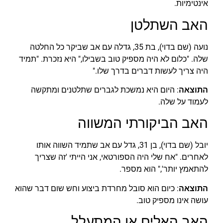
אינטימיות.
האב השתלטן
נועה (שם בדוי), בת 35, גדלה עם אב שביקר כל החלטה
שלה. "כלום לא היה מספיק טוב בשבילו," היא נזכרת. "תמיד
היה צריך לעשות דברים בדרך שלו."
התוצאה
: היום היא נמשכת לגברים שתלטנים ומתקשה
לעמוד על שלה.
האב הביקורתי המשווה
יובל (שם בדוי), בן 31, גדל עם אב שתמיד השווה אותו
לאחרים. "אח שלי היה הספורטאי, אני הייתי 'זה שצריך
להתאמץ יותר'," הוא מספר.
התוצאה
: כיום הוא סובל מחרדת ביצוע וחש שום דבר שהוא
עושה אינו מספיק טוב.
האב האלים או המתעלל