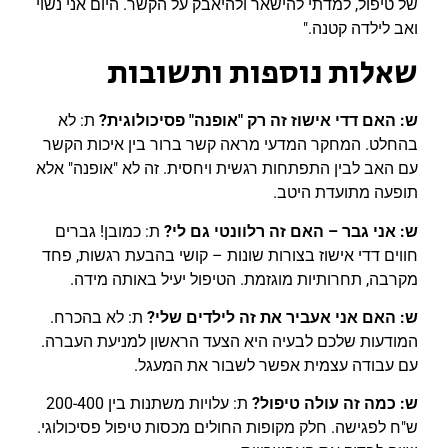
של טיפול, למדתי להישאר ולהיאבק על הקשר. היום אני נשוי
ואב לילדה קטנה."
שאלות נוספות ותשובות
ש: האם דדי אישוז זה רק "אופנה" פסיכולוגית?
ת: לא
בהחלט. המחקר המדעי מראה קשר ברור בין איכות הקשר
עם האב לבין התפתחות רגשית ויחסית. זה לא "אופנה" אלא
תופעה מתועדת היטב.
ש: אני גבר – האם זה רלוונטי גם לי?
ת: כמובן! גברים
חווים דדי אישוז בצורות שונות – קושי בהבעת רגשות, פחד
מקרבה, תחרותיות מוגזמת. הטיפול יעיל באותה מידה.
ש: האם אני אעביר את זה לילדים שלי?
ת: לא בהכרח.
המודעות שלכם לבעיה היא הצעד הראשון למניעת העברה.
עם עבודה עצמית אפשר לשבור את המעגל.
ש: כמה זה עולה טיפול?
ת: עלויות משתנות בין 200-400
ש"ח לפגישה. חלק מקופות החולים מכסות טיפול פסיכולוגי.