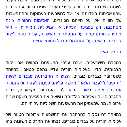
לשנות הילדות. כפסיכולוג קליני העובד שנים רבות עם גברים
שחוו אלימות בילדותם, אני עד להשפעות העמוקות והמתמשכות
של חוויות אלו על חייהם הבוגרים.
האלימות ההורית אינה
מסתכמת רק בפגיעה הפיזית או המילולית המיידית – היא
מותירה חותם עמוק על התפתחות האישיות, על היכולת ליצור
קשרים בריאים, ועל ההתנהלות בכל תחומי החיים
.
תסביך האב
בחברה הישראלית, שבה ערכי המשפחה מהווים אבן יסוד
תרבותית, הדיון באלימות הורית עדיין נתפס כטאבו, במיוחד
כשמדובר בגברים בוגרים.
הציפייה החברתית מגברים להיות
"חזקים" ו"לעבור הלאה" מקשה עליהם לפנות לעזרה ולהתמודד
עם הטראומה באופן בריא
. לפי הערכות מקצועיות, רבים
מהגברים שחוו אלימות בילדותם נושאים את הפגיעה בשקט שנים
ארוכות, מה שמעמיק את ההשפעות השליליות על חייהם.
במאמר זה נסקור בהרחבה את ההשפעות ארוכות הטווח של
אלימות הורית על גברים בוגרים, נבחן את הדרכים השונות בהן