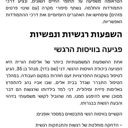
הטראומה משפיעה על תחומי החיים השונים, ונציע דרכי
התמודדות והחלמה. נשתף סיפורי מקרה (עם שינוי פרטים
מזהים) שימחישו את האתגרים היומיומיים ואת דרכי ההתמודדות
האפשריות.
השפעות רגשיות ונפשיות
פגיעה בוויסות הרגשי
אחת ההשפעות המשמעותיות ביותר של אלימות הורית היא
הפגיעה ביכולת הוויסות הרגשי. דני (שם בדוי), מנהל בן 35, הגיע
לטיפול בעקבות התפרצויות זעם חוזרות במקום העבודה. במהלך
הטיפול התברר שגדל בבית אלים, שבו אביו נהג להתפרץ
באלימות פיזית ומילולית. דני למד בילדותו שרגשות הם דבר
מסוכן שיש להימנע ממנו, מה שהוביל לקושי משמעותי בזיהוי
והבעת רגשות בבגרותו.
הקשיים בוויסות רגשי מתבטאים במספר אופנים:
– הדחקה מוחלטת של רגשות והתנתקות רגשית