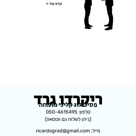
קרא עוד »
ריקרדו גרד
פסיכולוג קליני מומחה
טלפון: 050-4615495
(ניתן לשלוח גם ווטסאפ)
מייל: ricardograd@gmail.com