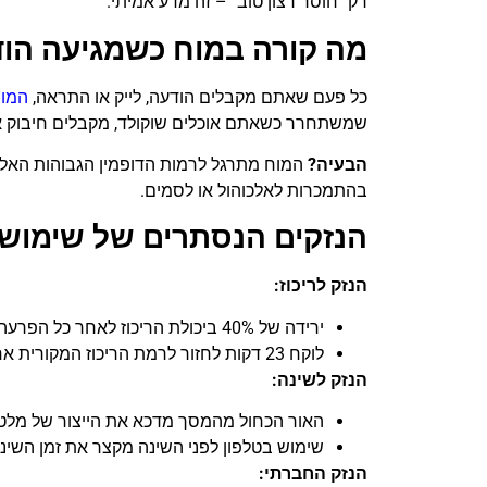
רק "חוסר רצון טוב" – זה מדע אמיתי.
מה קורה במוח כשמגיעה הו
כל פעם שאתם מקבלים הודעה, לייק או התראה,
המו
שמשתחרר כשאתם אוכלים שוקולד, מקבלים חיבוק 
הבעיה
?
המוח מתרגל לרמות הדופמין הגבוהות האלה ו
בהתמכרות לאלכוהול או לסמים.
הנזקים הנסתרים של שימוש 
הנזק לריכוז
:
ירידה של 40% ביכולת הריכוז לאחר כל הפרעה מהטלפון
לוקח 23 דקות לחזור לרמת הריכוז המקורית אחרי כל בדיקת טלפון
הנזק לשינה
:
האור הכחול מהמסך מדכא את הייצור של מלטוני
שימוש בטלפון לפני השינה מקצר את זמן השינה ב-37 דקות ב
הנזק החברתי
: