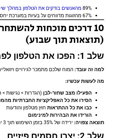
89%
מהאנשים בודקים את הטלפון במהלך שי
67% מהזוגות מדווחים על בעיות במערכת יחסים בגלל שימוש יתר בטלפון
10 דרכים מוכחות להשתח
(תוצאות תוך שבוע)
שלב 1: הפכו את הטלפון לפחות מושך
למה זה עובד
:
המוח שלכם מתמכר לגירויים ויזואלי
מה לעשות עכשיו
:
הפעילו מצב שחור
-לבן
(הגדרות > נגישות > ת
הסירו את כל האפליקציות החברתיות מהמ
כבו את כל ההתראות
חוץ מטלפון והודעות
הורידו את הבהירות למינימום
תוצאה צפויה
:
ירידה של 35% בזמן השימוש תוך 3 ימים
שלב 2: יצרו חסמים פיזיים