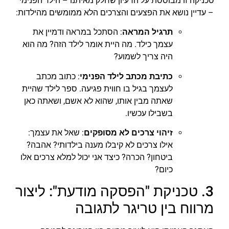
טכניקה זו מבוססת על הרעיון שחלק מאיתנו – הילד הפנימי
– עדיין נושא את הפצעים והצרכים הלא ממומשים מהילדות:
תרגיל המראה
: הסתכל במראה ודמיין את
עצמך כילד. מה היית אומר לילד הזה? מה הוא
היה צריך לשמוע?
כתיבת מכתב לילד הפנימי
: כתוב מכתב
לעצמך בגיל בו חווית פגיעה. ספר לילד שהיית
שאתה מבין אותו, שהוא לא אשם, ושאתה כאן
בשבילו עכשיו.
זיהוי צרכים לא מסופקים
: שאל את עצמך:
אילו צרכים לא קיבלו מענה בילדותי? אהבה?
ביטחון? הכרה? כיצד אני יכול למלא צרכים אלו
כיום?
3. טכניקת "הפסקה מודעת": ליצור
מרווח בין טריגר לתגובה