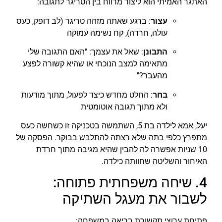
האתגר האמיתי הוא ליצור מרווח בין הטריגר לתגובה:
עצור
: ברגע שאתה מזהה טריגר (לב דופק, כעס
עולה, חרדה), קח נשימה עמוקה
התבונן
: שאל את עצמך: "האם התגובה שלי
מתאימה למצב הנוכחי או שהיא קשורה לפצע
מהעבר?"
בחר
: החלט מחדש כיצד לפעול, מתוך מודעות
ולא מתוך תגובה אוטומטית
יעל, אמא לילדה בת 5, השתמשה בטכניקה זו כשחשה כעס
מתפרץ כלפי בתה שלא רצתה להתלבש בבוקר. הפסקה של
10 שניות אפשרה לה להבין שהיא מגיבה מתוך חרדת
האיחור והשליטה שחוותה כילדה.
4. שיחה משפחתית פתוחה:
לשבור את מעגל השתיקה
פתיחת ערוצי תקשורת בריאה במשפחה: