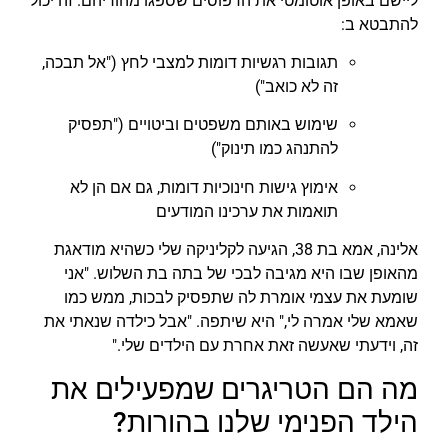
ליישם באופן אוטומטי את הדפוסים שספגו מהוריהם. זה יכול
להתבטא ב:
תגובות רגשיות דומות למצבי לחץ ("אל תבכה,
זה לא כואב")
שימוש באותם משפטים וביטויים ("תפסיק
להתנהג כמו תינוק")
אימוץ גישות חינוכיות דומות, גם אם הן לא
תואמות את ערכינו המודעים
אלינה, אמא בת 38, הגיעה לקליניקה שלי כשהיא מודאגת
מהאופן שבו היא מגיבה לבכי של בתה בת השלוש. "אני
שומעת את עצמי אומרת לה שתפסיק לבכות, ממש כמו
שאמא שלי אמרה לי," היא שיתפה. "אבל כילדה שנאתי את
זה, וידעתי שאעשה זאת אחרת עם הילדים שלי."
מה הם הטריגרים שמפעילים את
הילד הפנימי שלנו בהורות?