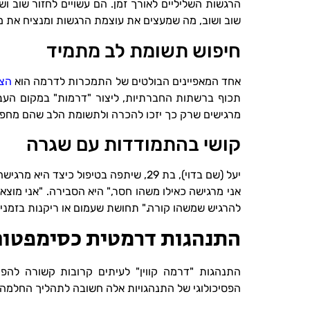
הרגשות השליליים לאורך זמן. הם עשויים לחזור שוב וש
שוב ושוב, מה שמעצים את עוצמת הרגשות ומנציח את 
חיפוש תשומת לב מתמיד
אחד המאפיינים הבולטים של התמכרות לדרמה הוא
הצו
תכוף ברשתות החברתיות, ליצור "דרמות" במקום העבוד
מרגישים שרק כך יזכו להכרה ולתשומת הלב שהם מחפש
קושי בהתמודדות עם שגרה
יעל (שם בדוי), בת 29, שיתפה בטיפול כיצד היא מרגישה "
אני מרגישה כאילו משהו חסר," היא הסבירה. "אני מוצ
להרגיש שמשהו קורה." תחושת שעמום או ריקנות בזמנ
התנהגות דרמטית כסימפטום
התנהגות "דרמה קווין" לעיתים קרובות קשורה להפ
הפסיכולוגי של התנהגויות אלה חשובה לתהליך החלמה 