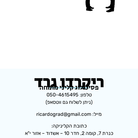
ריקרדו גרד
פסיכולוג קליני מומחה
טלפון: 050-4615495
(ניתן לשלוח גם ווטסאפ)
מייל: ricardograd@gmail.com
כתובת הקליניקה:
כנרת 7, קומה 2, חדר 10 – אשדוד – אזור י"א