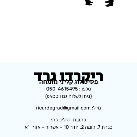
ריקרדו גרד
פסיכולוג קליני מומחה
טלפון: 050-4615495
(ניתן לשלוח גם ווטסאפ)
מייל: ricardograd@gmail.com
כתובת הקליניקה:
כנרת 7, קומה 2, חדר 10 – אשדוד – אזור י"א